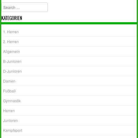
Post navigation
Search
KATEGORIEN
1. Herren
2. Herren
Allgemein
B-Junioren
D-Junioren
Damen
Fußball
Gymnastik
Herren
Junioren
Kampfsport