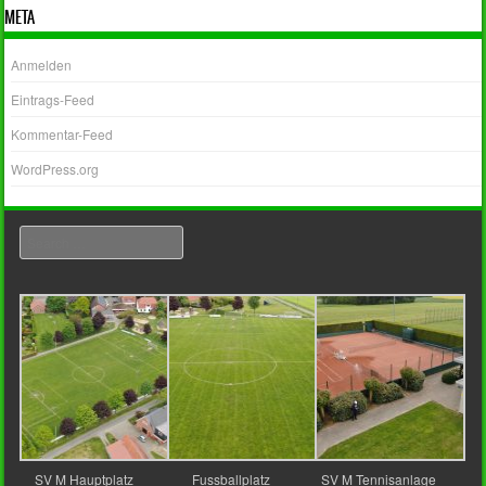
META
Anmelden
Eintrags-Feed
Kommentar-Feed
WordPress.org
Search
SV M Hauptplatz
Fussballplatz
SV M Tennisanlage