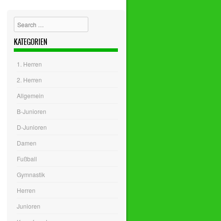
Search
KATEGORIEN
1. Herren
2. Herren
Allgemein
B-Junioren
D-Junioren
Damen
Fußball
Gymnastik
Herren
Junioren