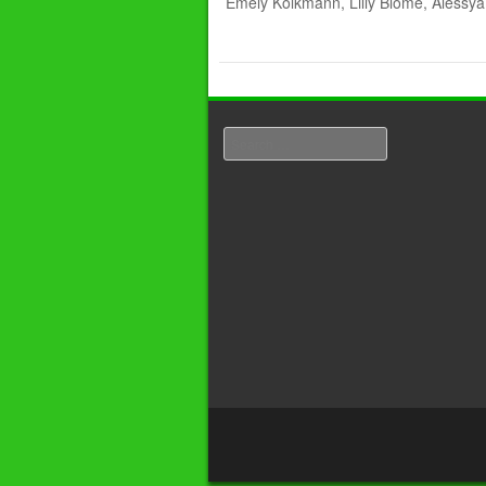
Emely Kolkmann, Lilly Blome, Alessya
Search