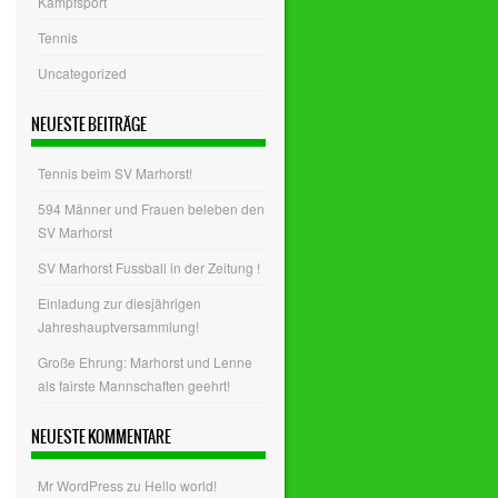
Kampfsport
Tennis
Uncategorized
NEUESTE BEITRÄGE
Tennis beim SV Marhorst!
594 Männer und Frauen beleben den
SV Marhorst
SV Marhorst Fussball in der Zeitung !
Einladung zur diesjährigen
Jahreshauptversammlung!
Große Ehrung: Marhorst und Lenne
als fairste Mannschaften geehrt!
NEUESTE KOMMENTARE
Mr WordPress
zu
Hello world!