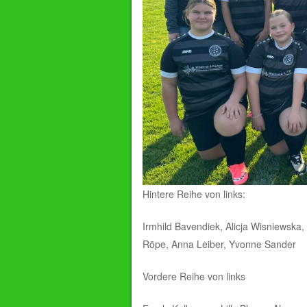
Hintere Reihe von links:
Irmhild Bavendiek, Alicja Wisniewska
Röpe, Anna Leiber, Yvonne Sander
Vordere Reihe von links