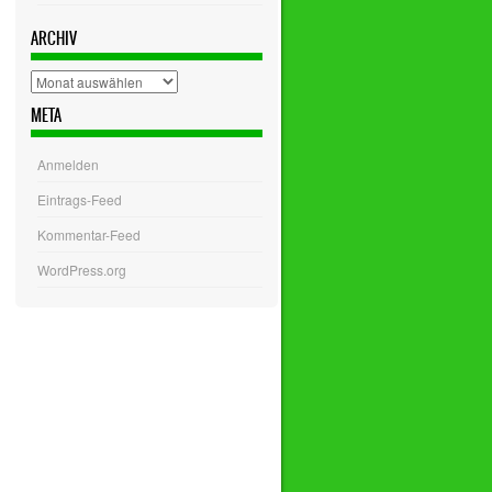
ARCHIV
Archiv
META
Anmelden
Eintrags-Feed
Kommentar-Feed
WordPress.org