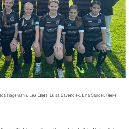
, Ida Hagemann, Lea Eilers, Luisa Bavendiek, Lina Sander, Rieke