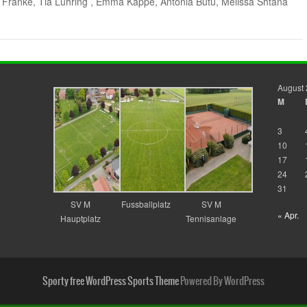
 Franke, Tia Lühring , Emma Kappe, Antonia Butu, Melissa Shtana
August
M
3
10
17
24
31
SV M
Fussballplatz
SV M
« Apr.
Hauptplatz
Tennisanlage
Sporty free WordPress Sports Theme
Powered By WordPress