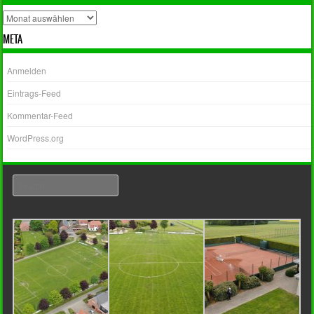
Archiv
META
Anmelden
Eintrags-Feed
Kommentar-Feed
WordPress.org
Search