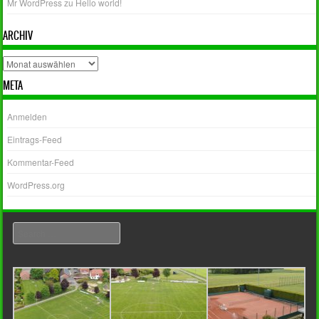
Mr WordPress
zu
Hello world!
ARCHIV
Archiv
META
Anmelden
Eintrags-Feed
Kommentar-Feed
WordPress.org
Search