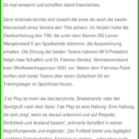
20-mal verwarnt und schafften damit historisches.
Denn erstmals konnte sich sowohl die erste als auch die zweite
Mannschaft eines Vereins den Titel sichern. Im Vorjahr hatte die
Zweitvertretung des TSV, die unter dem Namen SG Lenne-
Wangelnstedt II am Spielbetrieb teilnimmt, die Auszeichnung
erhalten. Die Ehrung der beiden Teams nahmen NFV-Präsident
Ralph-Uwe Schaffert und Dr. Fabrice Gerdes, Vertriebsvorstand
beim Wettbewerbssponsor VGH, vor. Neben dem Fairness-Pokal
durften sich beide Teams über einen Gutschein für ein
Trainingslager im Sporthotel freuen.
„Fair Play ist mehr als das berühmte ‚Shakehands‘ oder der
Sportgruß nach dem Spiel. Fair Play ist eine Haltung. Eine Haltung,
die sich zeigt, wenn es darauf ankommt und auf Respekt,
Ehrlichkeit und Anstand basiert“, erinnerte Schaffert in seiner
Begrüßungsrede und ergänzte: „Der Fußball bietet uns tagtäglich
unzählige Gelegenheiten, Fairness zu zeigen – oder eben auch