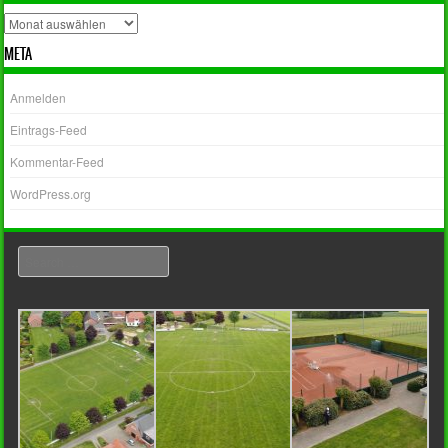
Archiv
META
Anmelden
Eintrags-Feed
Kommentar-Feed
WordPress.org
Search