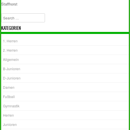
Staffhorst
Post navigation
Search
KATEGORIEN
1. Herren
2. Herren
Allgemein
B-Junioren
D-Junioren
Damen
Fußball
Gymnastik
Herren
Junioren